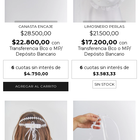
CANASTA ENCAJE
LIMOSNERO PERLAS
$28.500,00
$21.500,00
$22.800,00
$17.200,00
con
con
Transferencia Bco o MP/
Transferencia Bco o MP/
Depósito Bancario
Depósito Bancario
6
cuotas sin interés de
6
cuotas sin interés de
$4.750,00
$3.583,33
SIN STOCK
AGREGAR AL CARRITO