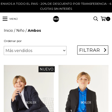
ENVIOS A TODO EL PAIS - 20% DE DESCUENTO POR TRANSFERENCIA - 6
CUOTAS SIN INTERÉS
MENÚ
0
Inicio
/
Niño
/
Ambos
Ordenar por
FILTRAR
NUEVO