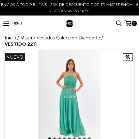
ENVIOS A TODO EL PAIS - 20% DE DESCUENTO POR TRANSFERENCIA - 6
CUOTAS SIN INTERÉS
MENÚ
0
Inicio
/
Mujer
/
Vestidos Colección Diamante
/
VESTIDO 2211
NUEVO